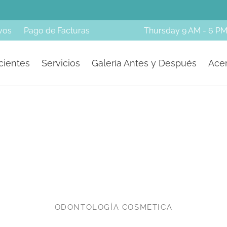
Amazing Before & Afters!
SMILE GALLERY
vos
Pago de Facturas
Thursday
9 AM - 6 P
cientes
Servicios
Galería Antes y Después
Acer
ODONTOLOGÍA COSMETICA