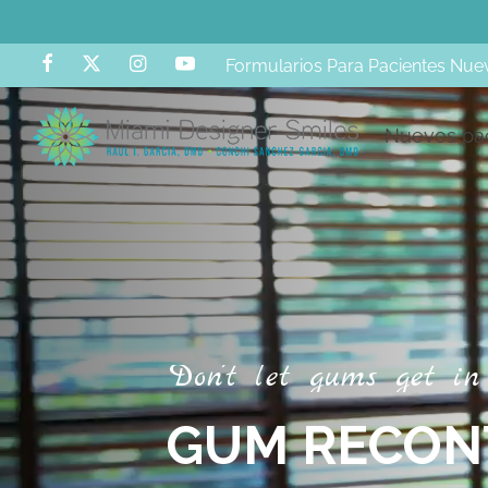
Formularios Para Pacientes Nue
B
A
Nuevos pa
D
o
n
’
t
l
e
t
g
u
m
s
g
e
t
i
n
G
U
M
R
E
C
O
N