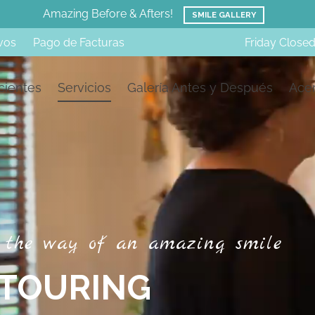
Accepting New Patients
CALL NOW
vos
Pago de Facturas
Friday
Close
cientes
Servicios
Galería Antes y Después
Acer
t
h
e
w
a
y
o
f
a
n
a
m
a
z
i
n
g
s
m
i
l
e
T
O
U
R
I
N
G