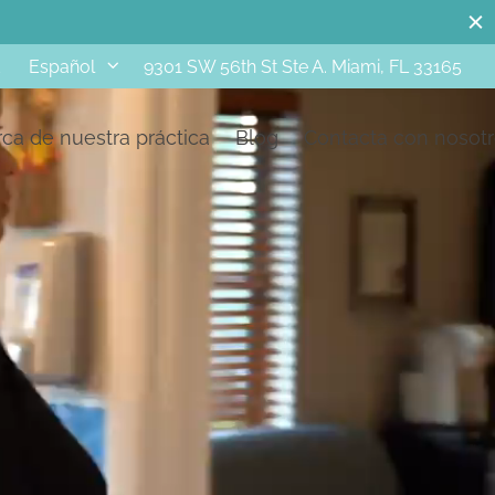
d
9301 SW 56th St Ste A. Miami, FL 33165
Español
ca de nuestra práctica
Blog
Contacta con nosot