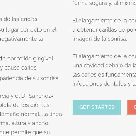
forma segura y, al mism
 de las encías.
El alargamiento de la c
u lugar correcto en el
a obtener carillas de p
 negativamente la
imagen de la sonrisa.
El alargamiento de la co
e por tejido gingival
una cavidad debajo de la
y causa caries.
las caries es fundamental
pariencia de su sonrisa.
infecciones dentales y l
arcía y el Dr. Sánchez-
eta de los dientes,
GET STARTED
tamaño normal. La línea
rma, altura y ancho
 que permite que su