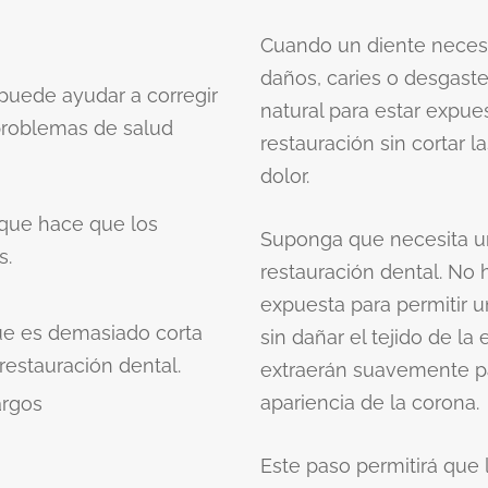
Cuando un diente necesi
daños, caries o desgaste
puede ayudar a corregir
natural para estar expues
problemas de salud
restauración sin cortar l
dolor.
que hace que los
Suponga que necesita un
s.
restauración dental. No 
expuesta para permitir u
ue es demasiado corta
sin dañar el tejido de l
restauración dental.
extraerán suavemente par
apariencia de la corona.
argos
Este paso permitirá que