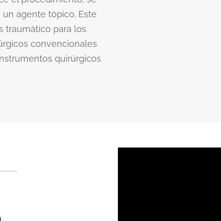
 un agente tópico. Este
traumático para los
rúrgicos convencionales
instrumentos quirúrgicos
h