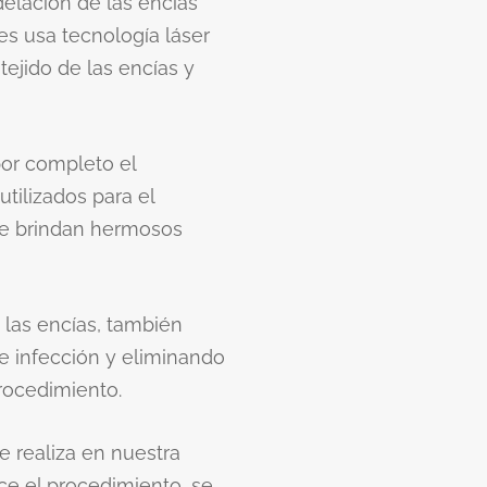
elación de las encías
es usa tecnología láser
ejido de las encías y
por completo el
tilizados para el
le brindan hermosos
e las encías, también
de infección y eliminando
rocedimiento.
e realiza en nuestra
ce el procedimiento, se