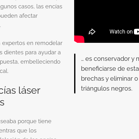
lgunos casos, las encías
ueden afectar
.
on expertos en remodelar
os dientes para ayudar a
… es conservador y
expuesta, embelleciendo
beneficiarse de est
cal.
brechas y eliminar o
ías láser
triángulos negros.
s
deseaba porque tiene
entras que los