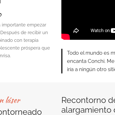
o
a importante empezar
 Después de recibir un
inado con terapia
olescente próspera que
Todo el mundo es m
nrisa.
encanta Conchi. Me s
iría a ningún otro si
n láser
Recontorno de
alargamiento 
contorneado