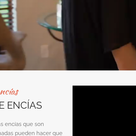
encías
E ENCÍAS
las encías que son
hadas pueden hacer que