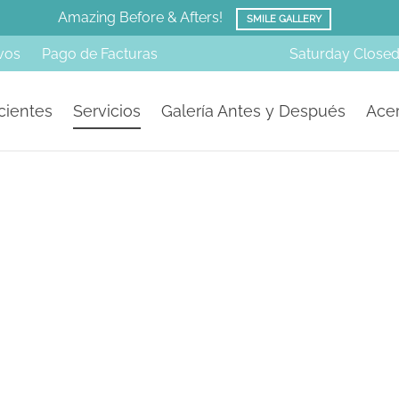
Amazing Before & Afters!
SMILE GALLERY
vos
Pago de Facturas
Saturday
Close
cientes
Servicios
Galería Antes y Después
Acer