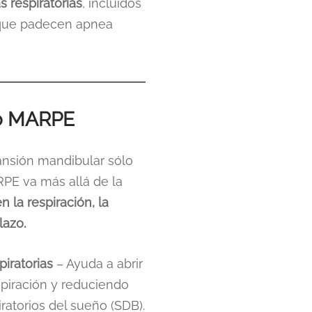
 respiratorias
, incluidos
s que padecen apnea
to MARPE
nsión mandibular sólo
RPE va más allá de la
 la respiración, la
lazo.
piratorias
– Ayuda a abrir
spiración y reduciendo
iratorios del sueño (SDB).