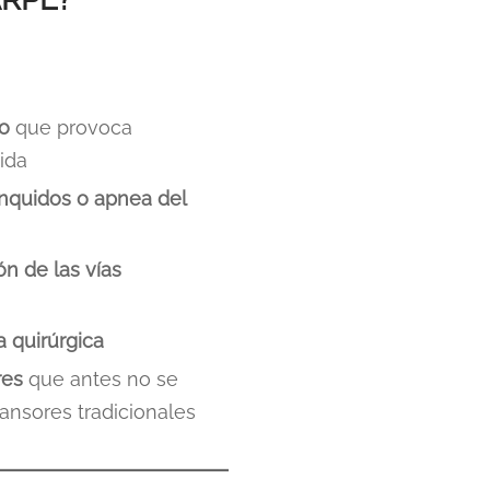
ho
que provoca
ida
onquidos o apnea del
ón de las vías
a quirúrgica
res
que antes no se
ansores tradicionales