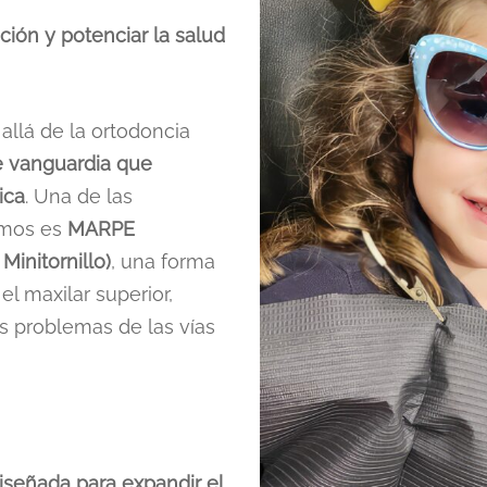
ación y potenciar la salud
allá de la ortodoncia
e vanguardia que
ica
. Una de las
emos es
MARPE
Minitornillo)
, una forma
el maxilar superior,
os problemas de las vías
iseñada para expandir el