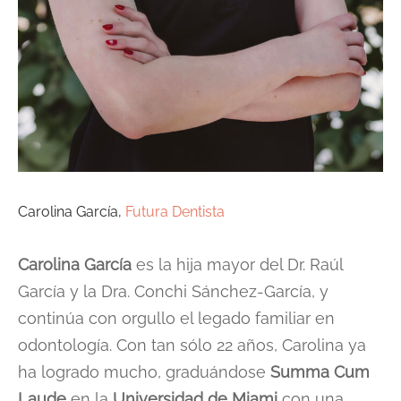
Carolina García,
Futura Dentista
Carolina García
es la hija mayor del Dr. Raúl
García y la Dra. Conchi Sánchez-García, y
continúa con orgullo el legado familiar en
odontología. Con tan sólo 22 años, Carolina ya
ha logrado mucho, graduándose
Summa Cum
Laude
en la
Universidad de Miami
con una