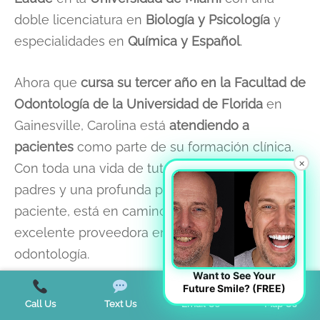
doble licenciatura en
Biología y Psicología
y
especialidades en
Química y Español
.
Ahora que
cursa su tercer año en la Facultad de
Odontología de la Universidad de Florida
en
Gainesville, Carolina está
atendiendo a
pacientes
como parte de su formación clínica.
×
Con toda una vida de tutoría por parte de sus
padres y una profunda pasión por la atención al
paciente, está en camino de convertirse en una
excelente proveedora en el campo de la
odontología.
Want to See Your
Future Smile? (FREE)
Carolina está deseando
unirse oficialmente al
Call Us
Text Us
Email Us
Map Us
equipo de Miami Designer Smiles en 2027
,