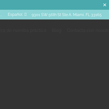
Español
..
9301 SW 56th St Ste A. Miami, FL 33165
ca de nuestra práctica
Blog
Contacta con nosot