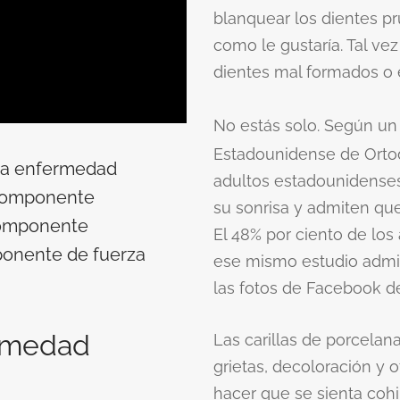
blanquear los dientes pr
como le gustaría. Tal ve
dientes mal formados o 
No estás solo. Según u
Estadounidense de Ortod
na enfermedad
adultos estadounidenses
 componente
su sonrisa y admiten qu
componente
El 48% por ciento de los
ponente de fuerza
ese mismo estudio admit
las fotos de Facebook de
ermedad
Las carillas de porcelana
grietas, decoloración y
hacer que se sienta cohi