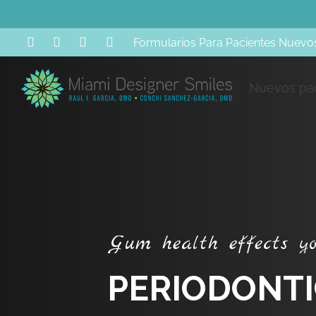
Formularios Para Pacientes Nuevo
B
A
Nuevos pa
G
u
m
h
e
a
l
t
h
e
f
f
e
c
t
s
y
P
E
R
I
O
D
O
N
T
I