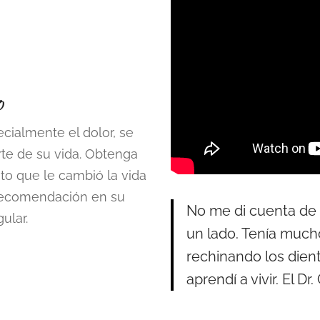
o
cialmente el dolor, se
rte de su vida. Obtenga
to que le cambió la vida
 recomendación en su
No me di cuenta de 
ular.
un lado. Tenía much
rechinando los dien
aprendí a vivir. El Dr