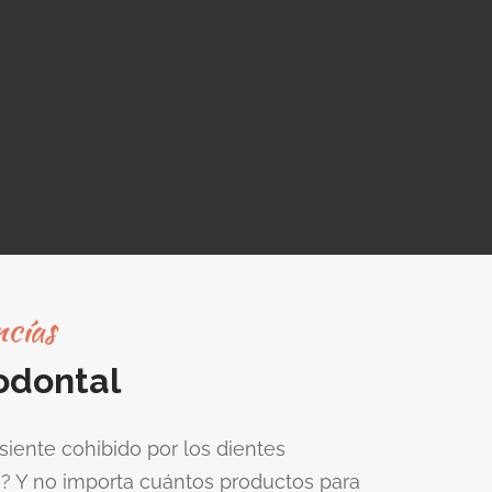
ncías
odontal
 siente cohibido por los dientes
s? Y no importa cuántos productos para