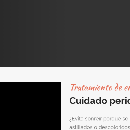
Tratamiento de e
Cuidado peri
¿Evita sonreír porque se
astillados o descolorido