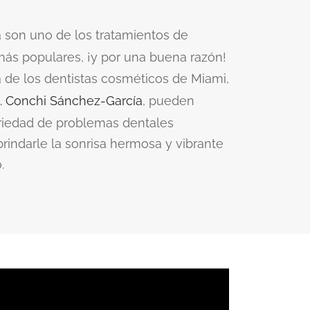
a son uno de los tratamientos de
ás populares, ¡y por una buena razón!
a de los dentistas cosméticos de Miami,
. Conchi Sánchez-García
, pueden
ariedad de problemas dentales
indarle la sonrisa hermosa y vibrante
.