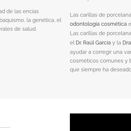
ad de las encías
Las carillas de porcelan
baquismo, la genética, el
odontología cosmética
m
rales de salud.
Las carillas de porcelan
el
Dr. Raúl García
y la
Dra
ayudar a corregir una v
cosméticos comunes y br
que siempre ha deseado