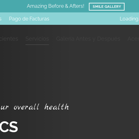
Amazing Before & Afters!
SMILE GALLERY
s
Pago de Facturas
Loading.
cientes
Servicios
Galería Antes y Después
Acer
o
u
r
o
v
e
r
a
l
l
h
e
a
l
t
h
C
S