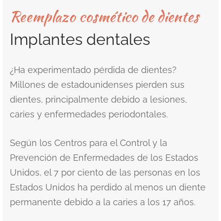
Reemplazo cosmético de dientes
t Canals or Endodontics
lt and Infant Frenectomy
ado de la frente con láser
bilitation at Miami Designer Smiles
icios de Spa
th Whitening
Bill
Implantes dentales
nóstico salival
ramiento del lóbulo de la oreja con láser
astes / empastes compuestos del
ID
ntología de la sedación
r del diente
sión de cicatrices faciales con láser
¿Ha experimentado pérdida de dientes?
n
Millones de estadounidenses pierden sus
ntología urgente
llas
nqueamiento dental con láser
dientes, principalmente debido a lesiones,
chwhite
caries y enfermedades periodontales.
acción de Muelas del Juicio en Miami
Acula™ PRF y rejuvenecimiento facial y
Según los Centros para el Control y la
uello con láser
Prevención de Enfermedades de los Estados
Unidos, el 7 por ciento de las personas en los
Estados Unidos ha perdido al menos un diente
permanente debido a la caries a los 17 años.