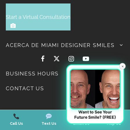
Start a Virtual Consultation
ACERCA DE MIAMI DESIGNER SMILES
×
BUSINESS HOURS
CONTACT US
Want to See Your
Future Smile? (FREE)
Call Us
Text Us
Email Us
Map Us
If you are using a screen reader and are having problems