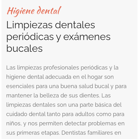
Higiene dental
t Canals or Endodontics
lt and Infant Frenectomy
ado de la frente con láser
bilitation at Miami Designer Smiles
icios de Spa
th Whitening
Bill
Limpiezas dentales
nóstico salival
ramiento del lóbulo de la oreja con láser
astes / empastes compuestos del
ID
periódicas y exámenes
ntología de la sedación
r del diente
sión de cicatrices faciales con láser
bucales
n
ntología urgente
llas
nqueamiento dental con láser
Las limpiezas profesionales periódicas y la
chwhite
acción de Muelas del Juicio en Miami
higiene dental adecuada en el hogar son
esenciales para una buena salud bucal y para
Acula™ PRF y rejuvenecimiento facial y
mantener la belleza de sus dientes. Las
uello con láser
limpiezas dentales son una parte básica del
cuidado dental tanto para adultos como para
niños, y nos permiten detectar problemas en
sus primeras etapas. Dentistas familiares en