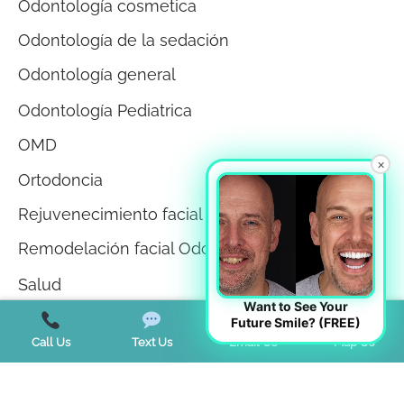
Odontología cosmetica
Odontología de la sedación
Odontología general
Odontología Pediatrica
OMD
×
Ortodoncia
Rejuvenecimiento facial
Remodelación facial Odontología
Salud
Want to See Your
Salud bucodental
Future Smile? (FREE)
Call Us
Text Us
Email Us
Map Us
Salud de las encías
Sin categorizar