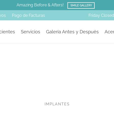
Amazing Before & Afters!
SMILE GALLERY
vos
Pago de Facturas
Friday
Close
cientes
Servicios
Galería Antes y Después
Acer
IMPLANTES