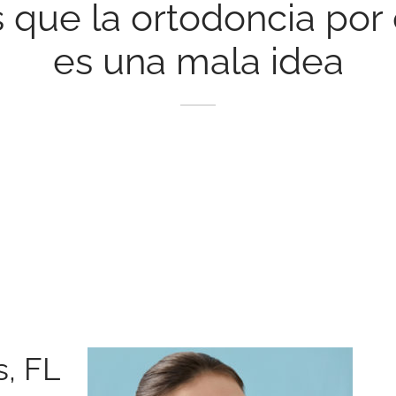
s que la ortodoncia po
es una mala idea
s, FL