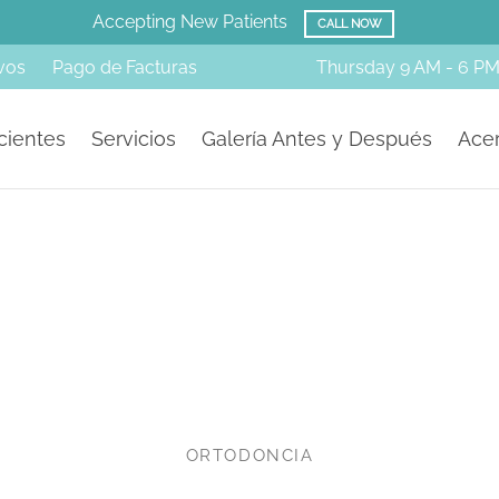
Accepting New Patients
CALL NOW
vos
Pago de Facturas
Thursday
9 AM - 6 P
cientes
Servicios
Galería Antes y Después
Acer
ORTODONCIA