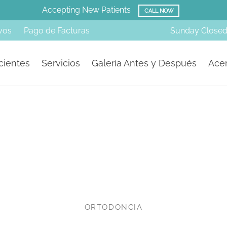
Amazing Before & Afters!
vos
Pago de Facturas
Sunday
Close
cientes
Servicios
Galería Antes y Después
Acer
ORTODONCIA