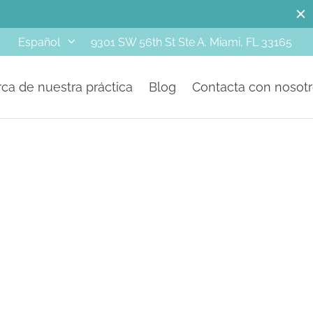
SMILE GALLERY
d
9301 SW 56th St Ste A. Miami, FL 33165
Español
ca de nuestra práctica
Blog
Contacta con nosot