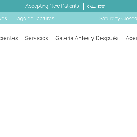
Amazing Before & Afters!
SMILE GALLERY
vos
Pago de Facturas
Saturday
Close
cientes
Servicios
Galería Antes y Después
Acer