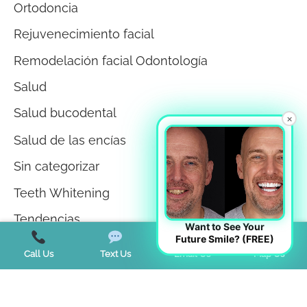
Ortodoncia
Rejuvenecimiento facial
Remodelación facial Odontología
Salud
Salud bucodental
×
Salud de las encías
Sin categorizar
Teeth Whitening
Tendencias
Want to See Your
Future Smile? (FREE)
Terapia miofuncional
Call Us
Text Us
Email Us
Map Us
Trastorno de la ATM
Trastornos del sueño