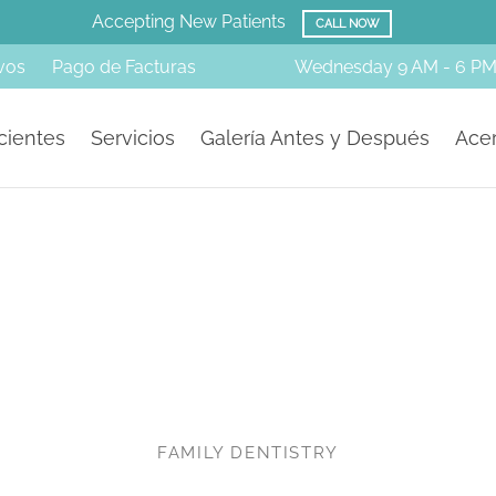
Accepting New Patients
CALL NOW
vos
Pago de Facturas
Wednesday
9 AM - 6 P
cientes
Servicios
Galería Antes y Después
Acer
FAMILY DENTISTRY