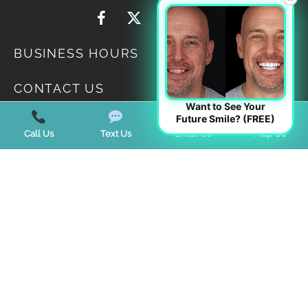
BUSINESS HOURS
CONTACT US
Want to See Your
Future Smile? (FREE)
Call Us
Text Us
Email Us
Map Us
If you are using a screen reader and are having problems
using this website, please contact us for accessibility
assistance. Call Now
305-595-4616
Planted by
WatermelonSeed Marketing
©2026 Miami Designer Smiles