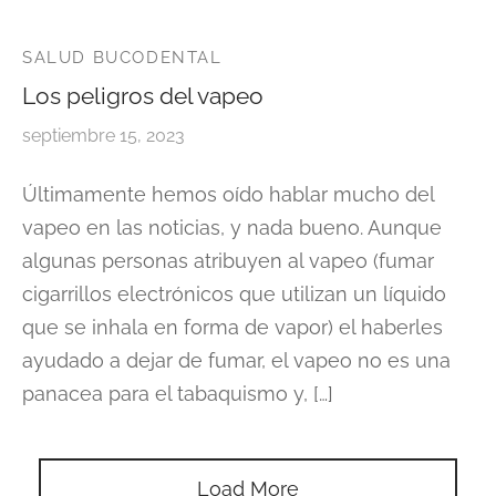
t Canals or Endodontics
lt and Infant Frenectomy
ado de la frente con láser
bilitation at Miami Designer Smiles
icios de Spa
th Whitening
Bill
SALUD BUCODENTAL
nóstico salival
ramiento del lóbulo de la oreja con láser
Los peligros del vapeo
astes / empastes compuestos del
ID
septiembre 15, 2023
ntología de la sedación
r del diente
sión de cicatrices faciales con láser
n
Últimamente hemos oído hablar mucho del
ntología urgente
llas
nqueamiento dental con láser
vapeo en las noticias, y nada bueno. Aunque
chwhite
algunas personas atribuyen al vapeo (fumar
acción de Muelas del Juicio en Miami
cigarrillos electrónicos que utilizan un líquido
Acula™ PRF y rejuvenecimiento facial y
que se inhala en forma de vapor) el haberles
uello con láser
ayudado a dejar de fumar, el vapeo no es una
panacea para el tabaquismo y, […]
Load More