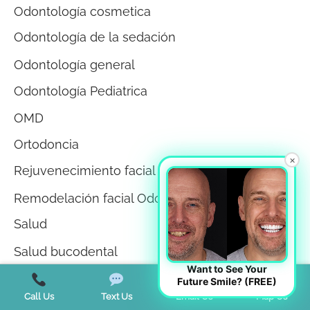
Odontología cosmetica
Odontología de la sedación
Odontología general
Odontología Pediatrica
OMD
Ortodoncia
×
Rejuvenecimiento facial
Remodelación facial Odontología
Salud
Salud bucodental
Want to See Your
Salud de las encías
Future Smile? (FREE)
Call Us
Text Us
Email Us
Map Us
Sin categorizar