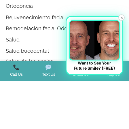
Ortodoncia
Rejuvenecimiento facial
×
Remodelación facial Odontología
Salud
Salud bucodental
Salud de las encías
Want to See Your
Future Smile? (FREE)
Sin categorizar
Call Us
Text Us
Email Us
Map Us
Teeth Whitening
Tendencias
Terapia miofuncional
Trastorno de la ATM
Trastornos del sueño