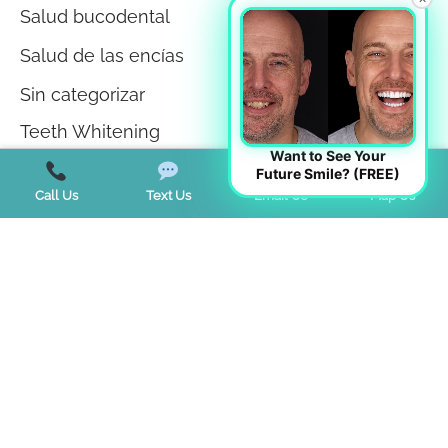
Salud bucodental
Salud de las encías
Sin categorizar
Teeth Whitening
Want to See Your
Tendencias
Future Smile? (FREE)
Call Us
Text Us
Email Us
Map Us
Terapia miofuncional
Trastorno de la ATM
Trastornos del sueño