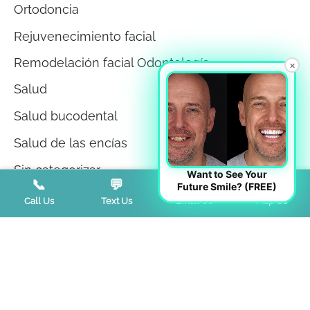
Ortodoncia
Rejuvenecimiento facial
Remodelación facial Odontología
×
Salud
Salud bucodental
Salud de las encías
Sin categorizar
Want to See Your
📞
💬
📧
📍
Future Smile? (FREE)
Teeth Whitening
Call Us
Text Us
Email Us
Map Us
Tendencias
Terapia miofuncional
Trastorno de la ATM
Trastornos del sueño