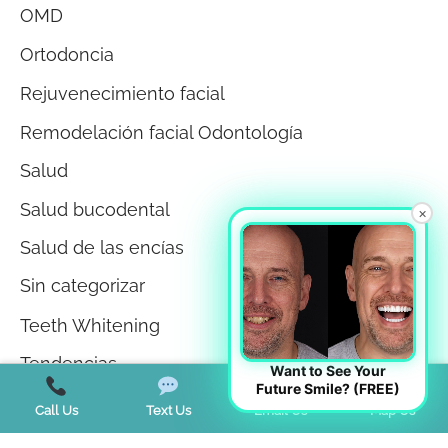
OMD
Ortodoncia
Rejuvenecimiento facial
Remodelación facial Odontología
Salud
Salud bucodental
×
Salud de las encías
Sin categorizar
Teeth Whitening
Tendencias
Want to See Your
Future Smile? (FREE)
Terapia miofuncional
Call Us
Text Us
Email Us
Map Us
Trastorno de la ATM