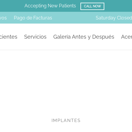
Amazing Before & Afters!
SMILE GALLERY
vos
Pago de Facturas
Saturday
Close
cientes
Servicios
Galería Antes y Después
Acer
IMPLANTES