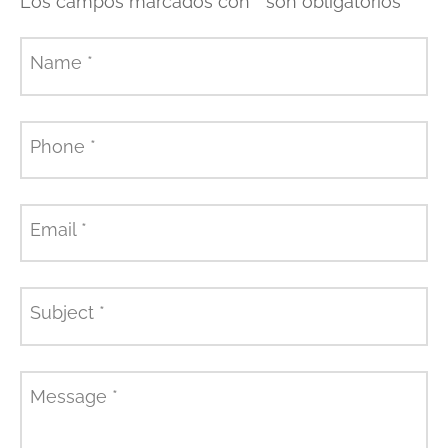
Los campos marcados con
*
son obligatorios
Name
*
Phone
*
Email
*
Subject
*
Message
*