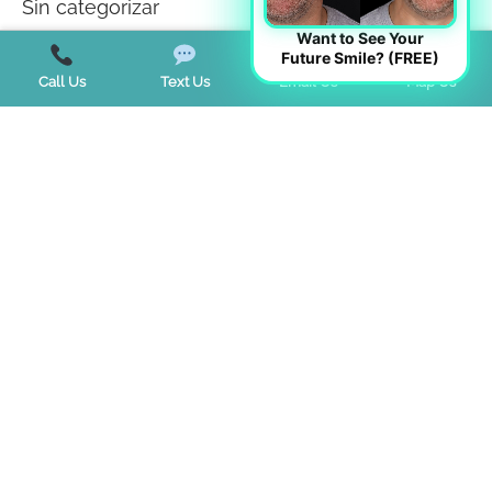
Sin categorizar
Want to See Your
Teeth Whitening
Future Smile? (FREE)
Call Us
Text Us
Email Us
Map Us
Tendencias
Terapia miofuncional
Trastorno de la ATM
Trastornos del sueño
Start a Virtual Consultation