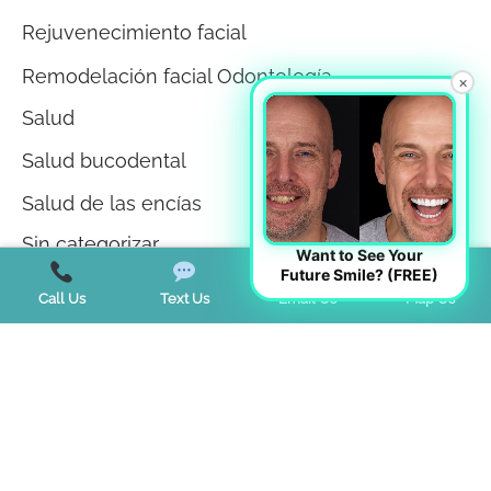
Rejuvenecimiento facial
Remodelación facial Odontología
×
Salud
Salud bucodental
Salud de las encías
Sin categorizar
Want to See Your
Future Smile? (FREE)
Teeth Whitening
Call Us
Text Us
Email Us
Map Us
Tendencias
Terapia miofuncional
Trastorno de la ATM
Trastornos del sueño