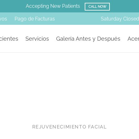
Amazing Before & Afters!
SMILE GALLERY
vos
Pago de Facturas
Saturday
Close
cientes
Servicios
Galería Antes y Después
Acer
REJUVENECIMIENTO FACIAL