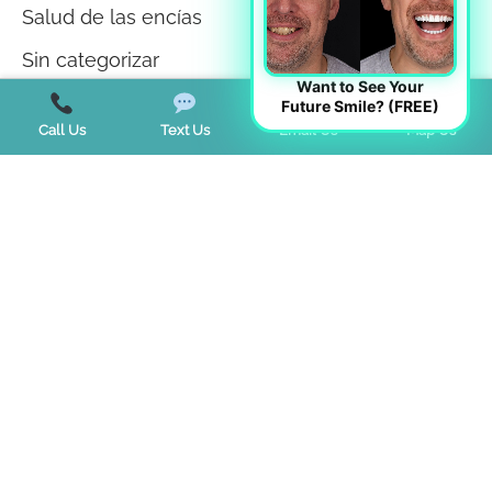
Salud de las encías
Sin categorizar
Want to See Your
Teeth Whitening
Future Smile? (FREE)
Call Us
Text Us
Email Us
Map Us
Tendencias
Terapia miofuncional
Trastorno de la ATM
Trastornos del sueño
Start a Virtual Consultation