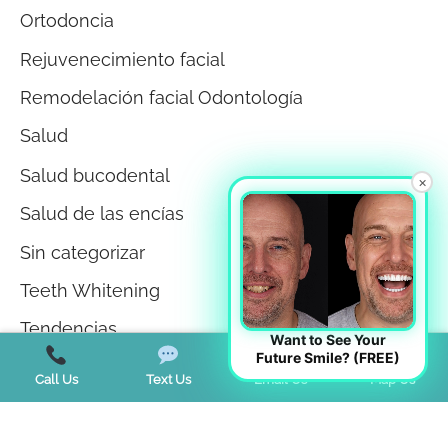
Ortodoncia
Rejuvenecimiento facial
Remodelación facial Odontología
Salud
Salud bucodental
×
Salud de las encías
Sin categorizar
Teeth Whitening
Tendencias
Want to See Your
Future Smile? (FREE)
Terapia miofuncional
Call Us
Text Us
Email Us
Map Us
Trastorno de la ATM
Trastornos del sueño