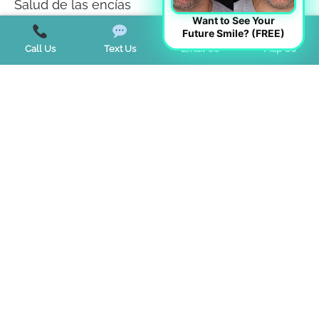
Salud de las encías
Want to See Your
Sin categorizar
Future Smile? (FREE)
Call Us
Text Us
Email Us
Map Us
Teeth Whitening
Tendencias
Terapia miofuncional
Trastorno de la ATM
Trastornos del sueño
Start a Virtual Consultation