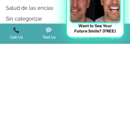
Salud de las encías
Sin categorizar
Want to See Your
Teeth Whitening
Future Smile? (FREE)
Call Us
Text Us
Email Us
Map Us
Tendencias
Terapia miofuncional
Trastorno de la ATM
Trastornos del sueño