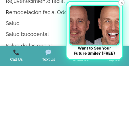
Rejuvenecimiento facial
×
Remodelación facial Odontología
Salud
Salud bucodental
Salud de las encías
Want to See Your
Future Smile? (FREE)
Sin categorizar
Call Us
Text Us
Email Us
Map Us
Teeth Whitening
Tendencias
Terapia miofuncional
Trastorno de la ATM
Trastornos del sueño