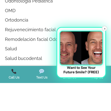
Odontología Pediatrica
OMD
Ortodoncia
×
Rejuvenecimiento facial
Remodelación facial Odontología
Salud
Salud bucodental
Salud de las encías
Want to See Your
Future Smile? (FREE)
Sin categorizar
Call Us
Text Us
Email Us
Map Us
Teeth Whitening
Tendencias
Terapia miofuncional