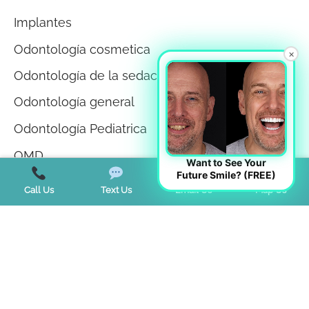
Implantes
Odontología cosmetica
×
Odontología de la sedación
Odontología general
Odontología Pediatrica
OMD
Want to See Your
Future Smile? (FREE)
Ortodoncia
Call Us
Text Us
Email Us
Map Us
Rejuvenecimiento facial
Remodelación facial Odontología
Salud
Salud bucodental