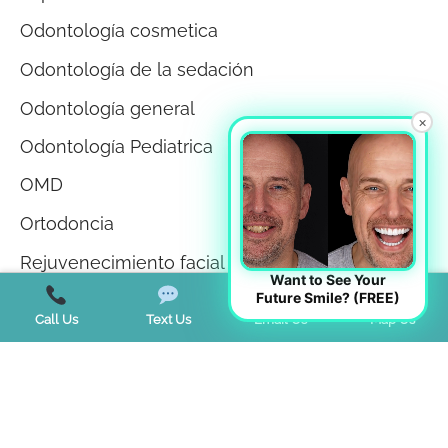
Odontología cosmetica
Odontología de la sedación
Odontología general
×
Odontología Pediatrica
OMD
Ortodoncia
Rejuvenecimiento facial
Want to See Your
Future Smile? (FREE)
Remodelación facial Odontología
Call Us
Text Us
Email Us
Map Us
Salud
Salud bucodental
Salud de las encías