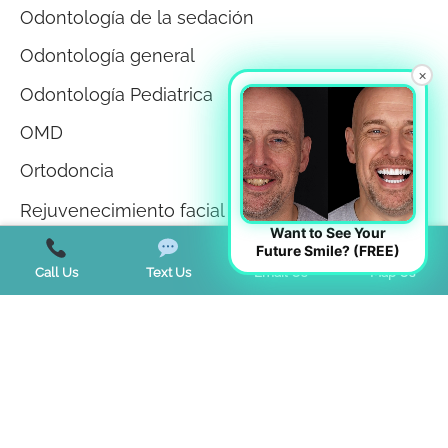
Odontología de la sedación
Odontología general
×
Odontología Pediatrica
OMD
Ortodoncia
Rejuvenecimiento facial
Want to See Your
Remodelación facial Odontología
Future Smile? (FREE)
Call Us
Text Us
Email Us
Map Us
Salud
Salud bucodental
Salud de las encías
Sin categorizar
Teeth Whitening